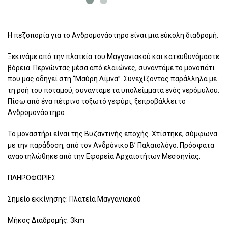
Η πεζοπορία για το Ανδρομονάστηρο είναι μια εύκολη διαδρομή.
Ξεκινάμε από την πλατεία του Μαγγανιακού και κατευθυνόμαστε
βόρεια. Περνώντας μέσα από ελαιώνες, συναντάμε το μονοπάτι
που μας οδηγεί στη “Μαύρη Λίμνα”. Συνεχίζοντας παράλληλα με
τη ροή του ποταμού, συναντάμε τα υπολείμματα ενός νερόμυλου.
Πίσω από ένα πέτρινο τοξωτό γεφύρι, ξεπροβάλλει το
Ανδρομονάστηρο.
Το μοναστήρι είναι της Βυζαντινής εποχής. Χτίστηκε, σύμφωνα
με την παράδοση, από τον Ανδρόνικο Β’ Παλαιολόγο. Πρόσφατα
αναστηλώθηκε από την Εφορεία Αρχαιοτήτων Μεσσηνίας.
ΠΛΗΡΟΦΟΡΙΕΣ
Σημείο εκκίνησης: Πλατεία Μαγγανιακού
Μήκος Διαδρομής: 3km