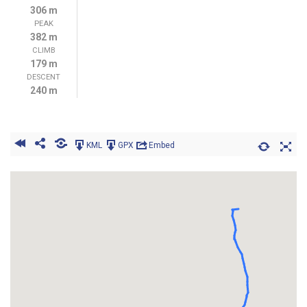
306 m
PEAK
382 m
CLIMB
179 m
DESCENT
240 m
KML
GPX
Embed