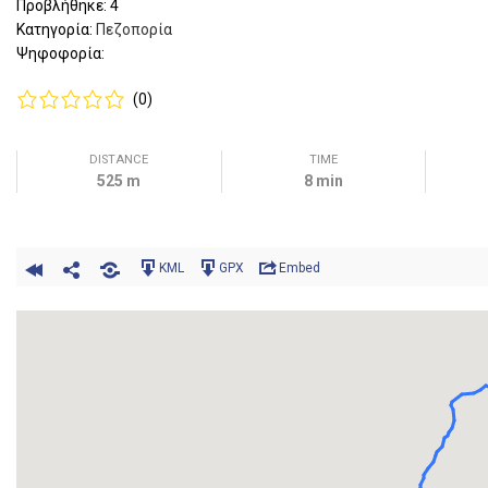
Προβλήθηκε: 4
Κατηγορία:
Πεζοπορία
Ψηφοφορία:
(0)
DISTANCE
TIME
525 m
8 min
KML
GPX
Embed