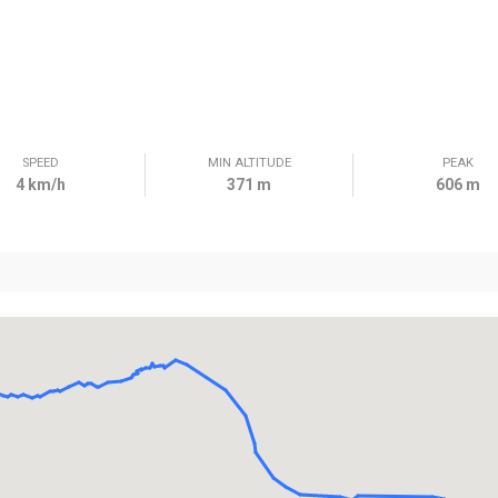
SPEED
MIN ALTITUDE
PEAK
4 km/h
371 m
606 m