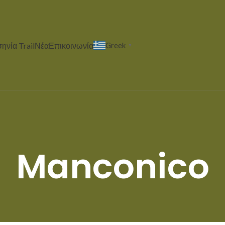
ηνία Trail
Νέα
Επικοινωνία
Greek
▼
Manconico