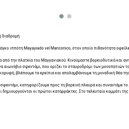
ή διαδρομή.
άγκο ιππότη Mayayiado vel Manconico, στον οποίο πιθανότατα οφείλε
ρα από την πλατεία του Μαγγανιακού. Κινούμαστε βορειοδυτικά και 
 αιωνόβιο σφεντάμι, που ορίζει το σταυροδρόμι των μονοπατιών του
κορυφή, βλέπουμε τα ερείπια και απολαμβάνουμε τη μοναδική θέα τη
σφεντάμι, κατηφορίζουμε προς τη βορεινή πλευρά και συναντάμε το ρ
αι δημιουργούνται οι πρώτοι καταρράκτες. Στο τελευταίο κομμάτι τη