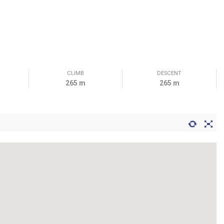
CLIMB
DESCENT
265 m
265 m