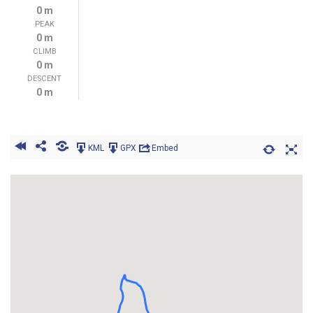
0 m
PEAK
0 m
CLIMB
0 m
DESCENT
0 m
KML
GPX
Embed