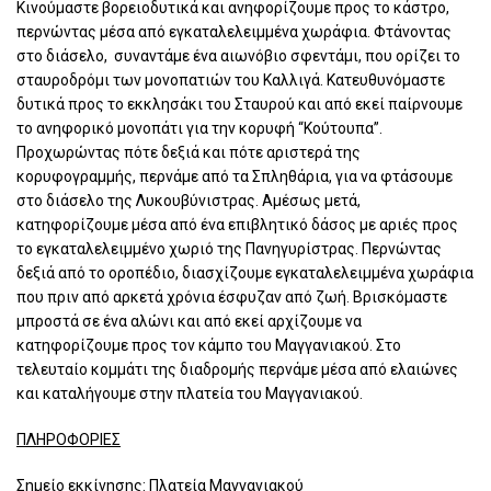
Κινούμαστε βορειοδυτικά και ανηφορίζουμε προς το κάστρο,
περνώντας μέσα από εγκαταλελειμμένα χωράφια. Φτάνοντας
στο διάσελο, συναντάμε ένα αιωνόβιο σφεντάμι, που ορίζει το
σταυροδρόμι των μονοπατιών του Καλλιγά. Κατευθυνόμαστε
δυτικά προς το εκκλησάκι του Σταυρού και από εκεί παίρνουμε
το ανηφορικό μονοπάτι για την κορυφή “Κούτουπα”.
Προχωρώντας πότε δεξιά και πότε αριστερά της
κορυφογραμμής, περνάμε από τα Σπληθάρια, για να φτάσουμε
στο διάσελο της Λυκουβύνιστρας. Αμέσως μετά,
κατηφορίζουμε μέσα από ένα επιβλητικό δάσος με αριές προς
το εγκαταλελειμμένο χωριό της Πανηγυρίστρας. Περνώντας
δεξιά από το οροπέδιο, διασχίζουμε εγκαταλελειμμένα χωράφια
που πριν από αρκετά χρόνια έσφυζαν από ζωή. Βρισκόμαστε
μπροστά σε ένα αλώνι και από εκεί αρχίζουμε να
κατηφορίζουμε προς τον κάμπο του Μαγγανιακού. Στο
τελευταίο κομμάτι της διαδρομής περνάμε μέσα από ελαιώνες
και καταλήγουμε στην πλατεία του Μαγγανιακού.
ΠΛΗΡΟΦΟΡΙΕΣ
Σημείο εκκίνησης: Πλατεία Μαγγανιακού