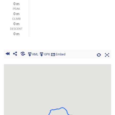
0 m
PEAK
0 m
CLIMB
0 m
DESCENT
0 m
KML
GPX
Embed