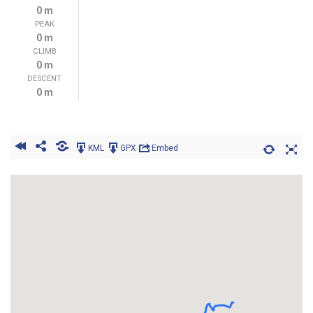
0 m
PEAK
0 m
CLIMB
0 m
DESCENT
0 m
KML
GPX
Embed